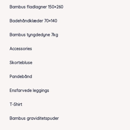
Bambus fladlagner 150×260
Badehåndklæder 70×140
Bambus tyngdedyne 7kg
Accessories
Skortebluse
Pandebånd
Ensfarvede leggings
T-Shirt
Bambus graviditetspuder