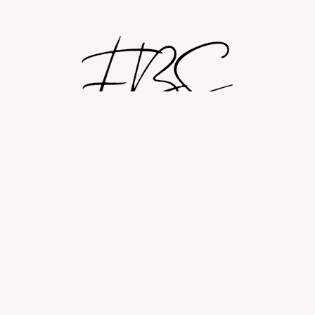
Shop
Om
Fashion blog
© 2026 Fashion By Sobczak.
Hosting af hjemmesider