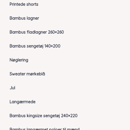
Printede shorts
Bambus lagner
Bambus fladlagner 260×260
Bambus sengetøj 140×200
Nøglering
Sweater mørkeblå
Jul
Langærmede
Bambus kingsize sengetøj 240×220
Bambus langærmet poloer til mænd