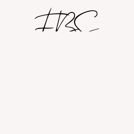
Shop
Om
Fashion blog
© 2026 Fashion By Sobczak.
Hosting af hjemmesider