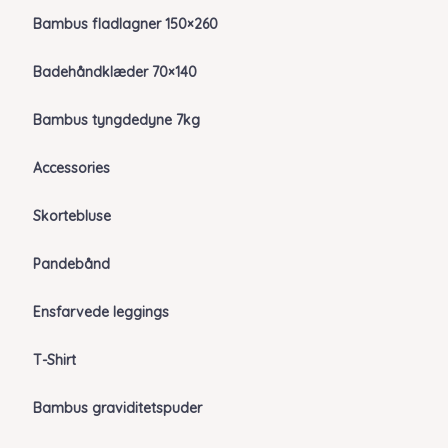
Bambus fladlagner 150×260
Badehåndklæder 70×140
Bambus tyngdedyne 7kg
Accessories
Skortebluse
Pandebånd
Ensfarvede leggings
T-Shirt
Bambus graviditetspuder