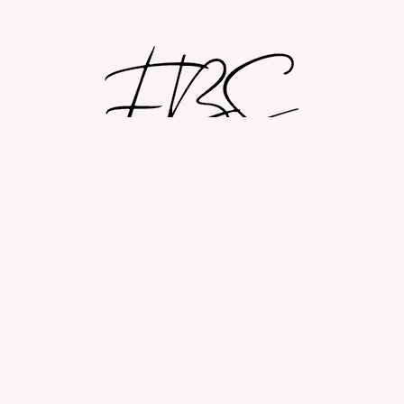
Shop
Om
Fashion blog
© 2026 Fashion By Sobczak.
Hosting af hjemmesider