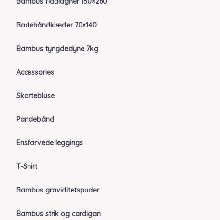
Bambus fladlagner 150×260
Badehåndklæder 70×140
Bambus tyngdedyne 7kg
Accessories
Skortebluse
Pandebånd
Ensfarvede leggings
T-Shirt
Bambus graviditetspuder
Bambus strik og cardigan