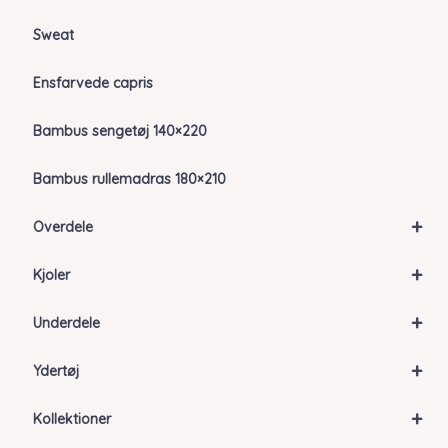
Sweat
Ensfarvede capris
Bambus sengetøj 140×220
Bambus rullemadras 180×210
+
Overdele
+
Kjoler
+
Underdele
+
Ydertøj
+
Kollektioner