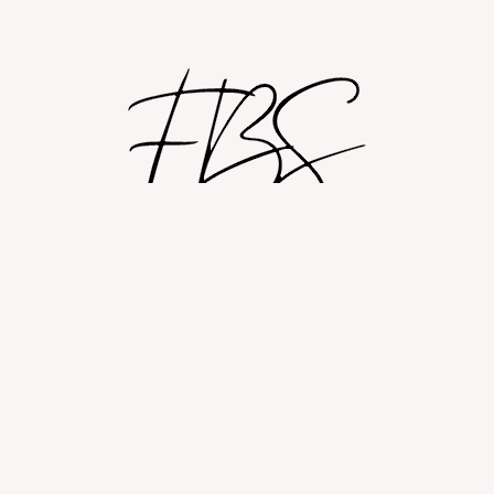
Shop
Om
Fashion blog
© 2026 Fashion By Sobczak.
Hosting af hjemmesider