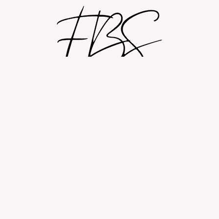
Shop
Om
Fashion blog
© 2026 Fashion By Sobczak.
Hosting af hjemmesider