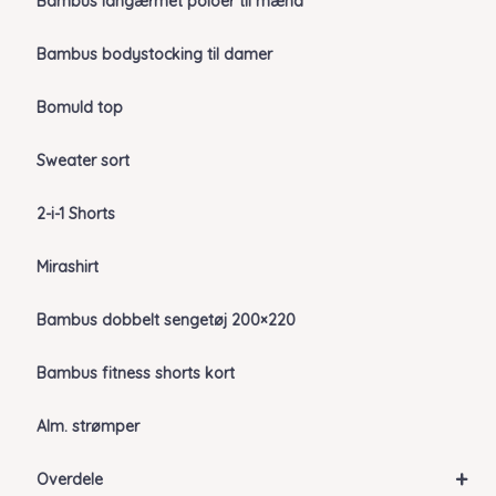
Bambus langærmet poloer til mænd
Bambus bodystocking til damer
Bomuld top
Sweater sort
2-i-1 Shorts
Mirashirt
Bambus dobbelt sengetøj 200×220
Bambus fitness shorts kort
Alm. strømper
+
Overdele