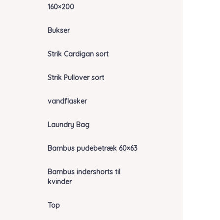
160×200
Bukser
Strik Cardigan sort
Strik Pullover sort
vandflasker
Laundry Bag
Bambus pudebetræk 60×63
Bambus indershorts til
kvinder
Top