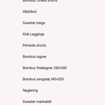
Bambus fitness shorts
Hårbånd
Sweater beige
Kids Leggings
Printede shorts
Bambus lagner
Bambus fladlagner 260×260
Bambus sengetøj 140×200
Nøglering
Sweater mørkeblå