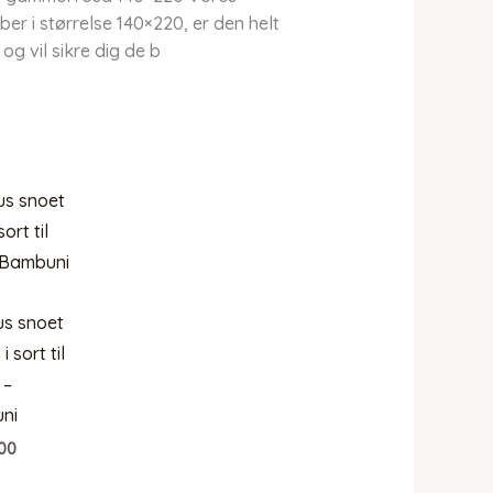
r i størrelse 140×220, er den helt
 og vil sikre dig de b
s snoet
i sort til
 –
ni
00