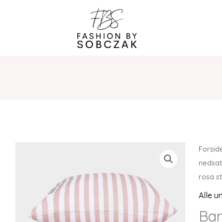
Forsid
nedsat
rosa s
Alle u
Ba