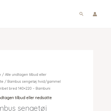
Søg
e
/
Alle undtagen tilbud eller
te
/ Bambus sengetøj hvid/gammel
tribet bred 140×220 – Bambuni
ndtagen tilbud eller nedsatte
mbus sengetøj