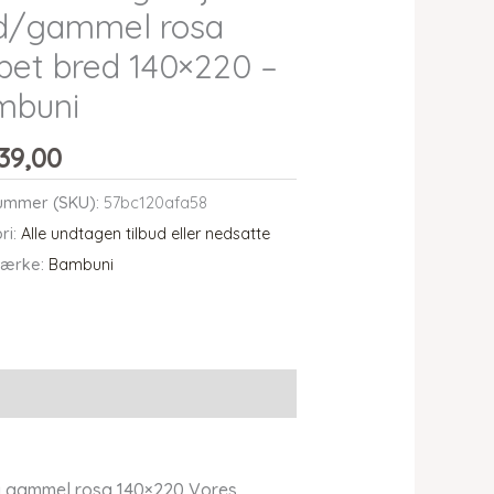
id/gammel rosa
ibet bred 140×220 –
mbuni
39,00
ummer (SKU):
57bc120afa58
ri:
Alle undtagen tilbud eller nedsatte
ærke:
Bambuni
og gammel rosa 140×220 Vores