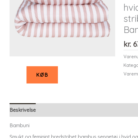
hv
str
Ba
kr.
6
Varen
Katego
Varem
KØB
Beskrivelse
Bambuni
Smukt og feminint bredstribet bambus sengetøj i hvid 