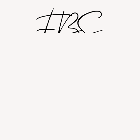
Shop
Om
Fashion blog
© 2026 Fashion By Sobczak.
Hosting af hjemmesider