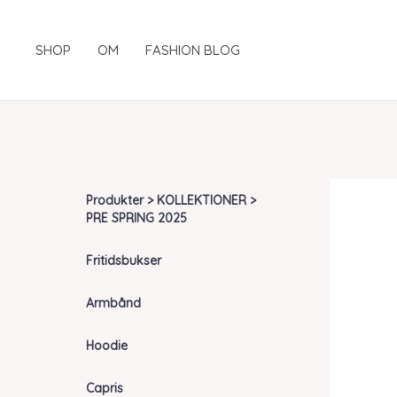
Gå
til
SHOP
OM
FASHION BLOG
indholdet
Produkter > KOLLEKTIONER >
PRE SPRING 2025
Fritidsbukser
Armbånd
Hoodie
Capris