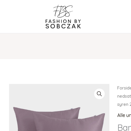
Forsid
nedsat
syren 
Alle u
Ba