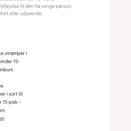
føjelse til den farverige person,
fort eller udseende.
us
r i sort til
r 15-pak –
ni
00