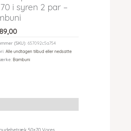
70 i syren 2 par –
mbuni
89,00
ummer (SKU):
657092c5a754
ri:
Alle undtagen tilbud eller nedsatte
ærke:
Bambuni
 pudebetræk 50×70 Vores