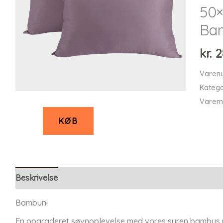
50×
Ba
kr.
2
Varen
Katego
Varem
KØB
Beskrivelse
Bambuni
En opgraderet søvnoplevelse med vores syren bambus