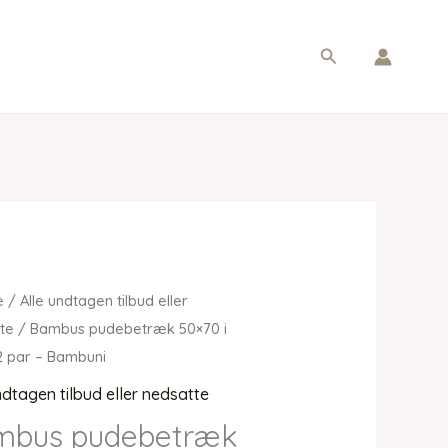
Søg
e
/
Alle undtagen tilbud eller
te
/ Bambus pudebetræk 50×70 i
2 par – Bambuni
ndtagen tilbud eller nedsatte
mbus pudebetræk