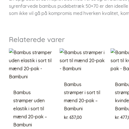
syrenfarvede bambus pudebetræk 50×70 er den ideelle til
som ikke vil gå på kompromis med hverken kvalitet, kom
Relaterede varer
Bambus
Bamb
Bambus
strømper i sort til
strømpe
strømper uden
mænd 20-pak –
kvinde
elastik i sort til
Bambuni
Bambu
mænd 20-pak –
kr.
637,00
kr.
477,
Bambuni