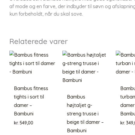
af mode og en farve, der indbyder til søvn og afslapning
kun forbeholdt, når du skal sove.
Relaterede varer
Bambus fitness
Bambu
tights i sort til
Bambus
turban 
damer –
højtaljet g-
damer
Bambuni
streng trusse i
Bambu
beige til damer –
kr.
549,00
kr.
349,
Bambuni