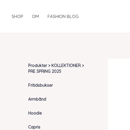
Gå
til
SHOP
OM
FASHION BLOG
indholdet
Produkter > KOLLEKTIONER >
PRE SPRING 2025
Fritidsbukser
Armbånd
Hoodie
Capris