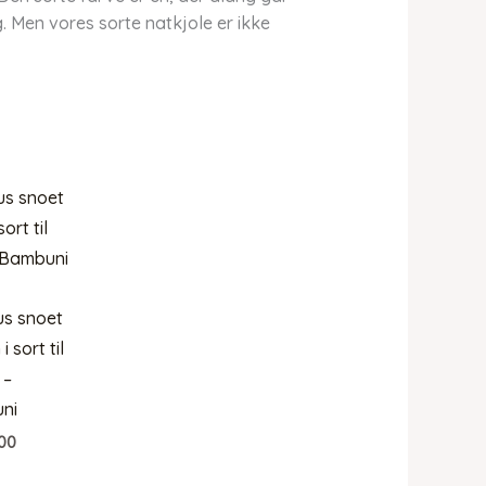
. Men vores sorte natkjole er ikke
s snoet
i sort til
 –
ni
00