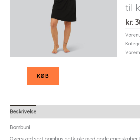
til
kr.
3
Varen
Katego
Varem
KØB
Beskrivelse
Bambuni
Oversized sort bambus natkjole med gode egenskaber De