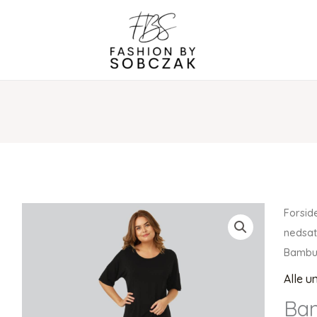
Forsid
nedsat
Bambu
Alle u
Bam