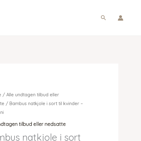
Søg
e
/
Alle undtagen tilbud eller
te
/ Bambus natkjole i sort til kvinder –
ni
ndtagen tilbud eller nedsatte
bus natkjole i sort