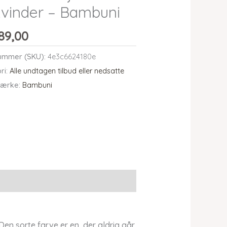
 kvinder – Bambuni
89,00
ummer (SKU):
4e3c6624180e
ri:
Alle undtagen tilbud eller nedsatte
ærke:
Bambuni
n sorte farve er en, der aldrig går