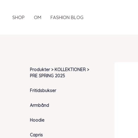
Gå
til
SHOP
OM
FASHION BLOG
indholdet
Produkter > KOLLEKTIONER >
PRE SPRING 2025
Fritidsbukser
Armbånd
Hoodie
Capris