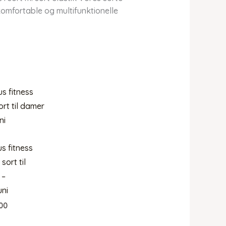
komfortable og multifunktionelle
 fitness
 sort til
 –
ni
00