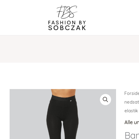
Forsid
nedsat
elastik
Alle u
Bam