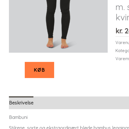
m. 
kvi
kr.
2
Varen
Katego
Varem
KØB
Beskrivelse
Bambuni
Stilrene, sorte og ekstraordinært bløde bambus leggings 