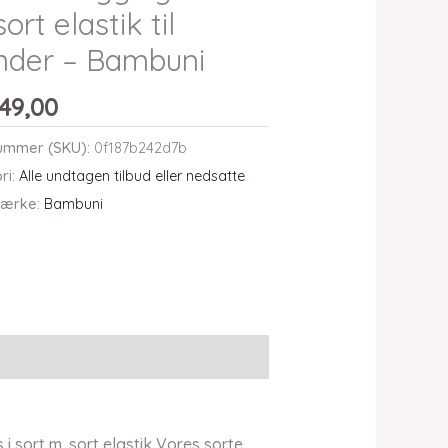
sort elastik til
nder – Bambuni
49,00
ummer (SKU):
0f187b242d7b
ri:
Alle undtagen tilbud eller nedsatte
ærke:
Bambuni
i sort m. sort elastik Vores sorte