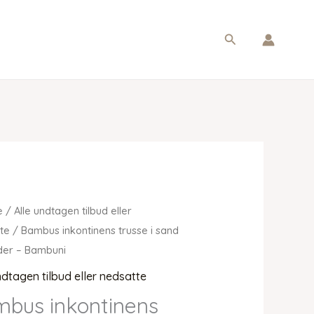
Søg
e
/
Alle undtagen tilbud eller
te
/ Bambus inkontinens trusse i sand
inder – Bambuni
ndtagen tilbud eller nedsatte
bus inkontinens