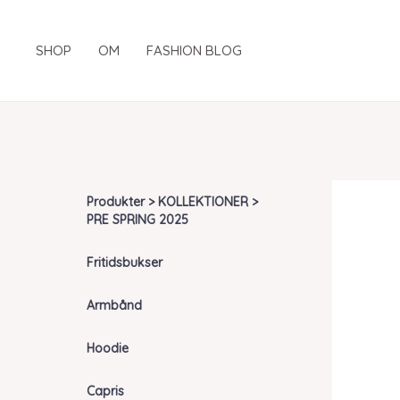
Gå
til
SHOP
OM
FASHION BLOG
indholdet
Produkter > KOLLEKTIONER >
PRE SPRING 2025
Fritidsbukser
Armbånd
Hoodie
Capris