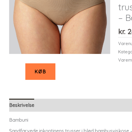
tru
– 
kr.
2
Varen
Katego
Varem
KØB
Beskrivelse
Bambuni
Sandfarvede inkontinens trusser i blød bambusviskose 