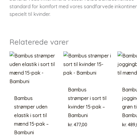
standard for komfort med vores sandfarvede inkontinen
specielt til kvinder.
Relaterede varer
Bambus
Bamb
Bambus
strømper i sort til
joggin
strømper uden
kvinder 15-pak –
grøn t
elastik i sort til
Bambuni
Bambu
mænd 15-pak –
kr.
477,00
kr.
489,
Bambuni