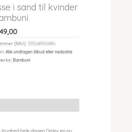
sse i sand til kvinder
Bambuni
49,00
ummer (SKU):
10f2a892d48c
ri:
Alle undtagen tilbud eller nedsatte
ærke:
Bambuni
– tryghed hele dagen Oplev en ny