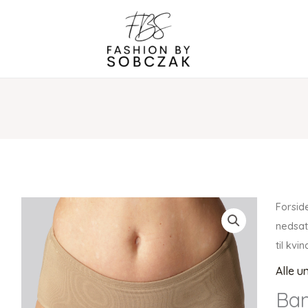
Forsid
nedsat
til kv
Alle u
Bam