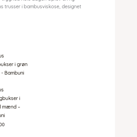
s trusser i bambusviskose, designet
us
gbukser i
il mænd –
ni
00