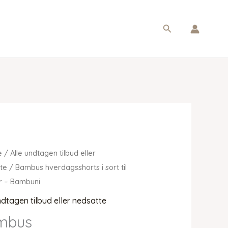
Søg
e
/
Alle undtagen tilbud eller
te
/ Bambus hverdagsshorts i sort til
r – Bambuni
ndtagen tilbud eller nedsatte
mbus