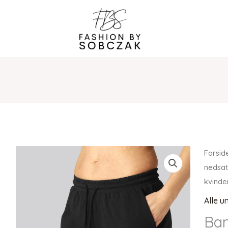
Forsid
nedsat
kvinde
Alle u
Ba