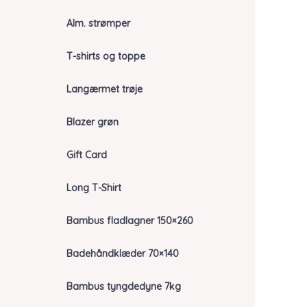
Alm. strømper
T-shirts og toppe
Langærmet trøje
Blazer grøn
Gift Card
Long T-Shirt
Bambus fladlagner 150×260
Badehåndklæder 70×140
Bambus tyngdedyne 7kg