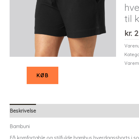
hve
til
kr.
2
Varen
Katego
Varem
KØB
Beskrivelse
Bambuni
Få komfortable og stilfulde bambus hverdagsshorts i sort