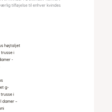
lig tilføjelse til enhver kvindes
us
et g-
trusse i
il damer –
ni