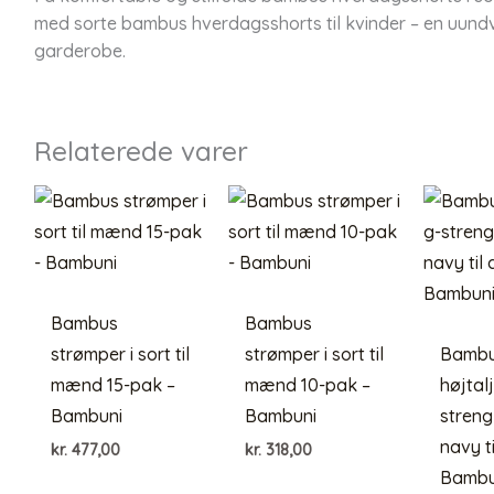
med sorte bambus hverdagsshorts til kvinder – en uundvær
garderobe.
Relaterede varer
Bambus
Bambus
strømper i sort til
strømper i sort til
Bamb
mænd 15-pak –
mænd 10-pak –
højtalj
Bambuni
Bambuni
streng 
navy t
kr.
477,00
kr.
318,00
Bambu