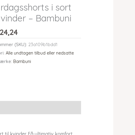
rdagsshorts i sort
 kvinder – Bambuni
24,24
ummer (SKU):
23a109b1bdd1
ri:
Alle undtagen tilbud eller nedsatte
ærke:
Bambuni
 til kvinder Få ultimativ komfort