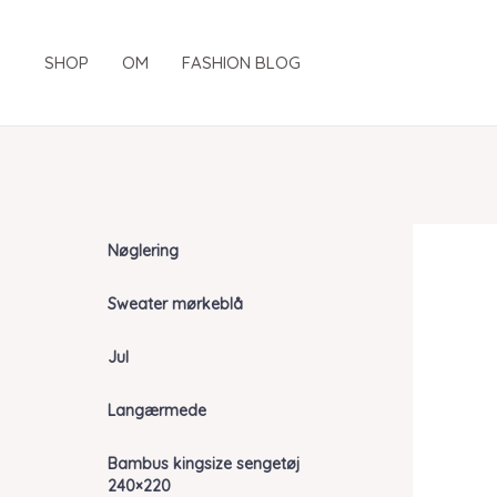
Gå
til
SHOP
OM
FASHION BLOG
indholdet
Nøglering
Sweater mørkeblå
Jul
Langærmede
Bambus kingsize sengetøj
240×220