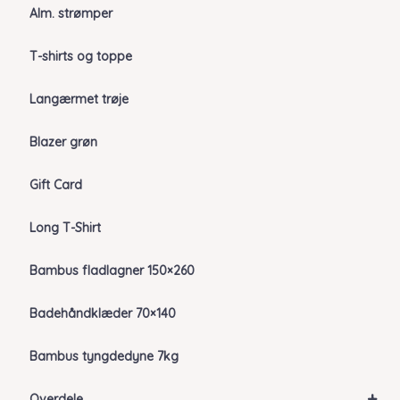
Alm. strømper
T-shirts og toppe
Langærmet trøje
Blazer grøn
Gift Card
Long T-Shirt
Bambus fladlagner 150×260
Badehåndklæder 70×140
Bambus tyngdedyne 7kg
+
Overdele