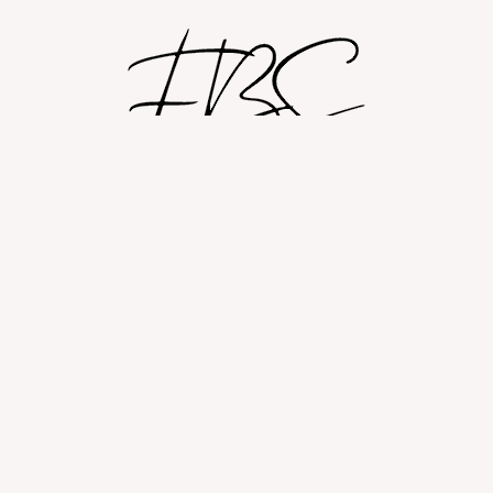
Shop
Om
Fashion blog
© 2026 Fashion By Sobczak.
Hosting af hjemmesider