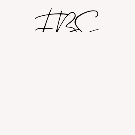
Shop
Om
Fashion blog
© 2026 Fashion By Sobczak.
Hosting af hjemmesider