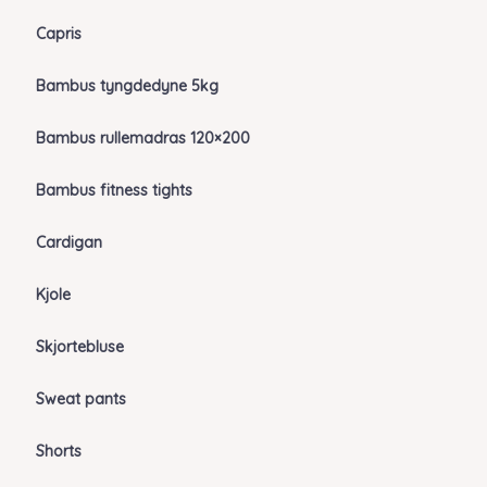
Capris
Bambus tyngdedyne 5kg
Bambus rullemadras 120×200
Bambus fitness tights
Cardigan
Kjole
Skjortebluse
Sweat pants
Shorts