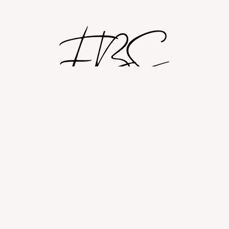
Shop
Om
Fashion blog
© 2026 Fashion By Sobczak.
Hosting af hjemmesider