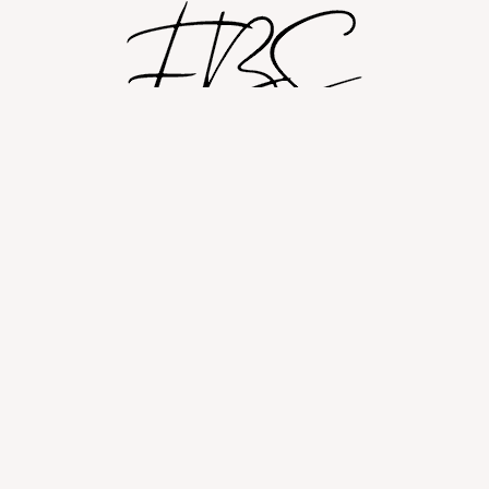
Shop
Om
Fashion blog
© 2026 Fashion By Sobczak.
Hosting af hjemmesider