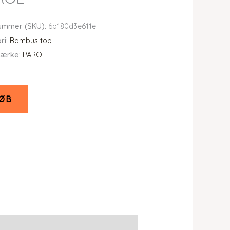
ummer (SKU):
6b180d3e611e
ri:
Bambus top
ærke:
PAROL
ØB