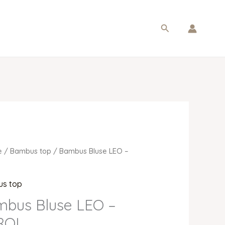
Søg
e
/
Bambus top
/ Bambus Bluse LEO –
s top
bus Bluse LEO –
ROL