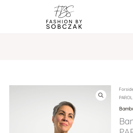
Forsid
PAROL
Bambu
Bam
PA