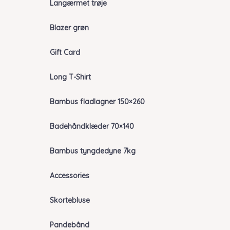
Langærmet trøje
Blazer grøn
Gift Card
Long T-Shirt
Bambus fladlagner 150×260
Badehåndklæder 70×140
Bambus tyngdedyne 7kg
Accessories
Skortebluse
Pandebånd