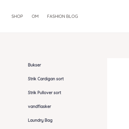
Gå
til
SHOP
OM
FASHION BLOG
indholdet
Bukser
Strik Cardigan sort
Strik Pullover sort
vandflasker
Laundry Bag