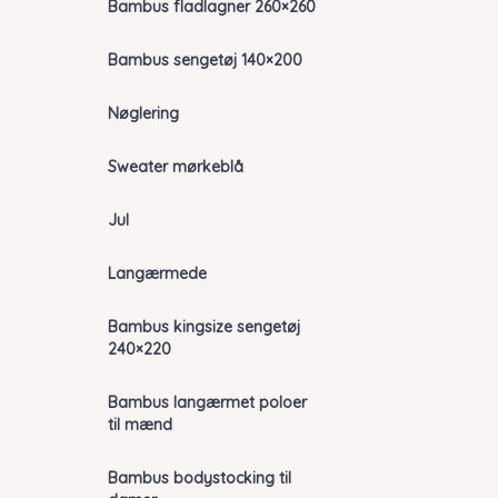
Bambus fladlagner 260×260
Bambus sengetøj 140×200
Nøglering
Sweater mørkeblå
Jul
Langærmede
Bambus kingsize sengetøj
240×220
Bambus langærmet poloer
til mænd
Bambus bodystocking til