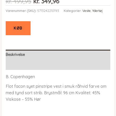
Den
Den
kr.
499,95
kr.
349,96
oprindelige
aktuelle
Varenummer (SKU):
5713242210193
Kategorier:
Veste
,
Ydertøj
pris
pris
var:
er:
kr. 499,95.
kr. 349,96.
KØB
Beskrivelse
Yderligere information
B. Copenhagen
Flot facon syet pinstripe vest i smuk råhvid farve om
med tynd sort strib. Brystmål: 96 cm Kvalitet: 45%
Viskose – 55% Hør