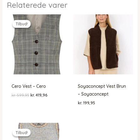
Relaterede varer
Tilbud!
Tilbud!
Cero Vest – Cero
Soyaconcept Vest Brun
– Soyaconcept
Den
Den
kr.
599,95
kr.
419,96
oprindelige
aktuelle
kr.
199,95
pris
pris
var:
er:
kr. 599,95.
kr. 419,96.
Tilbud!
Tilbud!