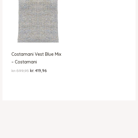
Costamani Vest Blue Mix
– Costamani
Den
Den
kr.
599,95
kr.
419,96
oprindelige
aktuelle
pris
pris
var:
er:
kr. 599,95.
kr. 419,96.