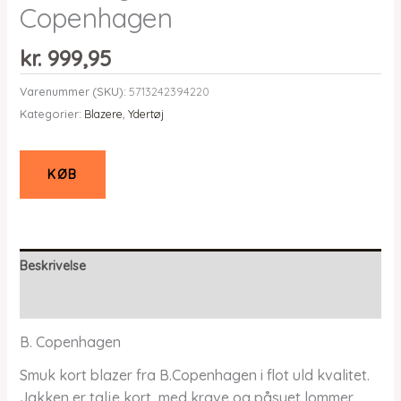
Copenhagen
kr.
999,95
Varenummer (SKU):
5713242394220
Kategorier:
Blazere
,
Ydertøj
KØB
Beskrivelse
Yderligere information
B. Copenhagen
Smuk kort blazer fra B.Copenhagen i flot uld kvalitet.
Jakken er talje kort, med krave og påsyet lommer