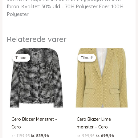
foran. Kvalitet: 30% Uld – 70% Polyester Foer: 100%
Polyester
Relaterede varer
Tilbud!
Tilbud!
Tilbud!
Tilbud!
Cero Blazer Mønstret –
Cero Blazer Lime
Cero
mønster – Cero
Den
Den
Den
Den
kr.
1.199,95
kr.
839,96
kr.
999,95
kr.
699,96