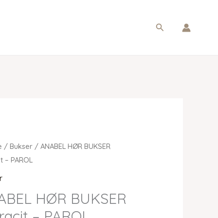
Søg
e
/
Bukser
/ ANABEL HØR BUKSER
it – PAROL
r
ABEL HØR BUKSER
racit – PAROL