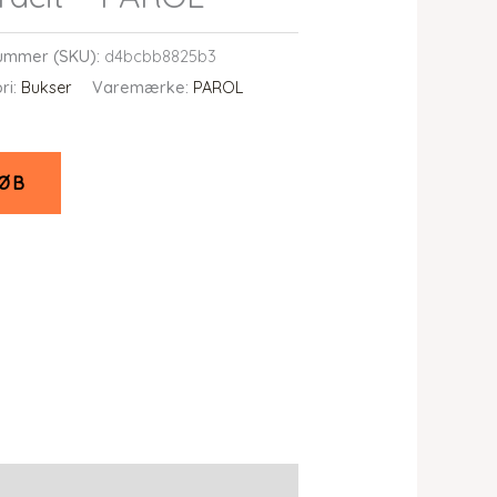
ummer (SKU):
d4bcbb8825b3
ri:
Bukser
Varemærke:
PAROL
ØB