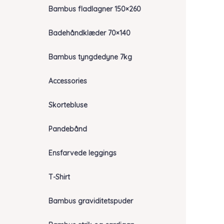
Bambus fladlagner 150×260
Badehåndklæder 70×140
Bambus tyngdedyne 7kg
Accessories
Skortebluse
Pandebånd
Ensfarvede leggings
T-Shirt
Bambus graviditetspuder