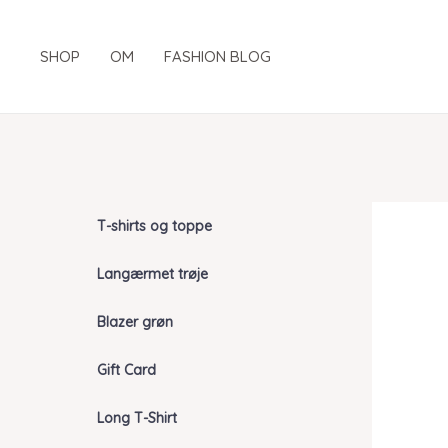
Gå
til
SHOP
OM
FASHION BLOG
indholdet
T-shirts og toppe
Langærmet trøje
Blazer grøn
Gift Card
Long T-Shirt