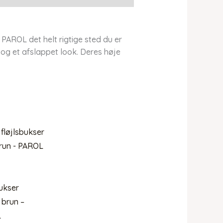
 PAROL det helt rigtige sted du er
og et afslappet look. Deres høje
bukser
brun –
L