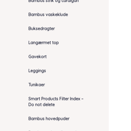
Bambus strik og cardigan
Bambus vaskeklude
Buksedragter
Langærmet top
Gavekort
Leggings
Tunikaer
Smart Products Filter Index –
Do not delete
Bambus hovedpuder