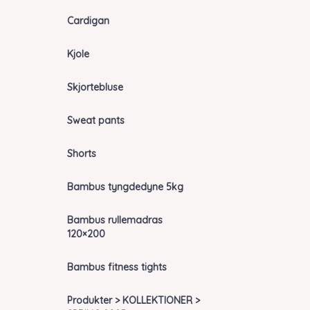
Cardigan
Kjole
Skjortebluse
Sweat pants
Shorts
Bambus tyngdedyne 5kg
Bambus rullemadras
120×200
Bambus fitness tights
Produkter > KOLLEKTIONER >