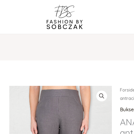
Forsid
antrac
Bukse
AN
ant