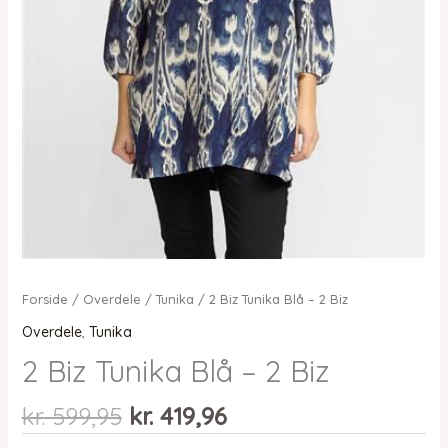
Forside
/
Overdele
/
Tunika
/ 2 Biz Tunika Blå – 2 Biz
Overdele
,
Tunika
2 Biz Tunika Blå – 2 Biz
Den
Den
kr.
599,95
kr.
419,96
oprindelige
aktuelle