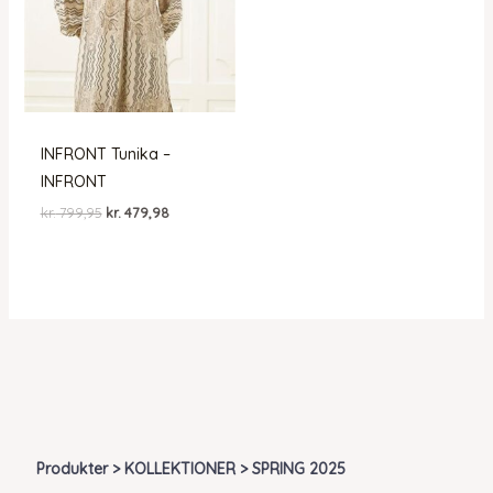
INFRONT Tunika –
INFRONT
Den
Den
kr.
799,95
kr.
479,98
oprindelige
aktuelle
pris
pris
var:
er:
kr. 799,95.
kr. 479,98.
Produkter > KOLLEKTIONER > SPRING 2025