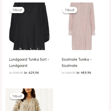
Tilbud!
Tilbud!
Tilbud!
Tilbud!
Lundgaard Tunika Sort –
Soulmate Tunika –
Lundgaard
Soulmate
Den
Den
Den
Den
kr.
899,95
kr.
629,96
kr.
699,95
kr.
489,96
oprindelige
aktuelle
oprindelige
aktuelle
pris
pris
pris
pris
var:
er:
var:
er:
kr. 899,95.
kr. 629,96.
kr. 699,95.
kr. 489,96.
Tilbud!
Tilbud!