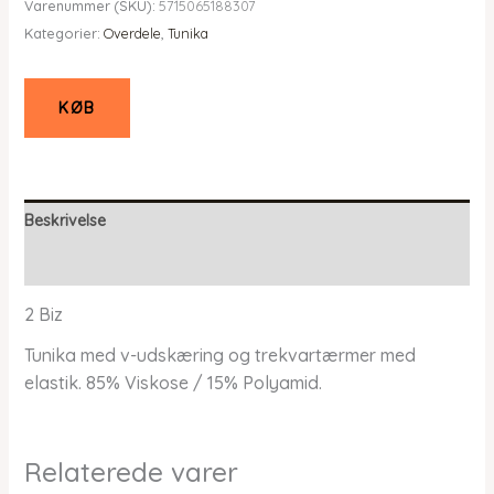
Varenummer (SKU):
5715065188307
pris
pris
Kategorier:
Overdele
,
Tunika
var:
er:
kr. 599,95.
kr. 419,96.
KØB
Beskrivelse
Yderligere information
2 Biz
Tunika med v-udskæring og trekvartærmer med
elastik. 85% Viskose / 15% Polyamid.
Relaterede varer