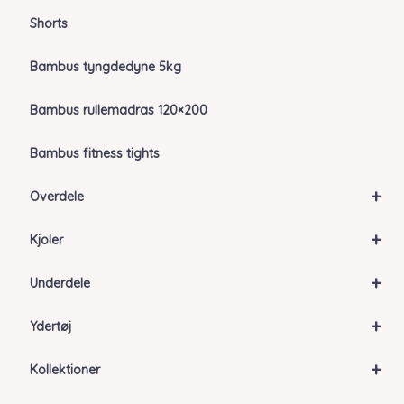
Shorts
Bambus tyngdedyne 5kg
Bambus rullemadras 120×200
Bambus fitness tights
+
Overdele
+
Kjoler
+
Underdele
+
Ydertøj
+
Kollektioner