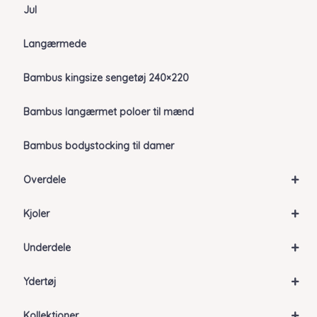
Jul
Langærmede
Bambus kingsize sengetøj 240×220
Bambus langærmet poloer til mænd
Bambus bodystocking til damer
+
Overdele
+
Kjoler
+
Underdele
+
Ydertøj
+
Kollektioner