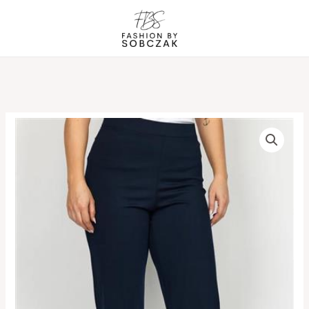
Gå
til
indholdet