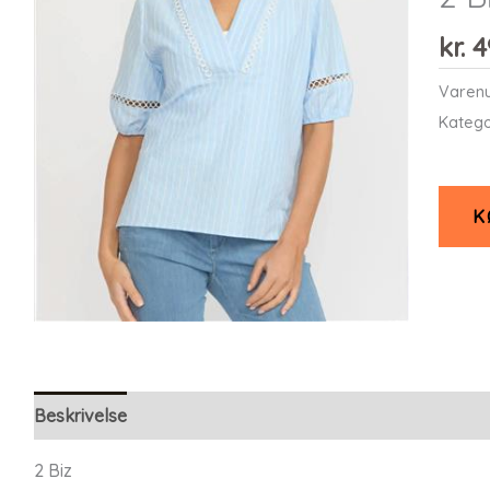
kr.
4
Varen
Katego
K
Beskrivelse
Yderligere information
2 Biz