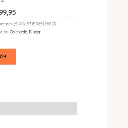
99,95
ummer (SKU):
5715065198825
rier:
Overdele
,
Bluser
ØB