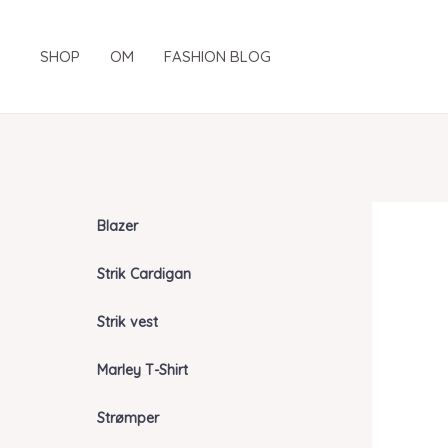
Gå
til
SHOP
OM
FASHION BLOG
indholdet
Blazer
Strik Cardigan
Strik vest
Marley T-Shirt
Strømper