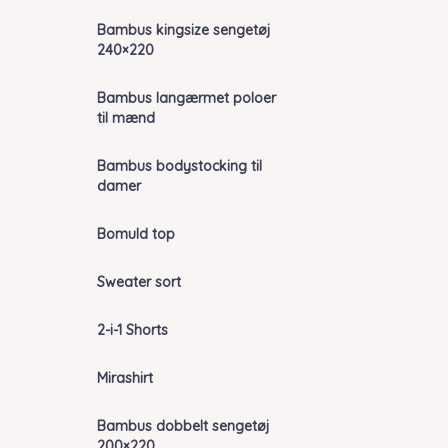
Bambus kingsize sengetøj
240×220
Bambus langærmet poloer
til mænd
Bambus bodystocking til
damer
Bomuld top
Sweater sort
2-i-1 Shorts
Mirashirt
Bambus dobbelt sengetøj
200×220