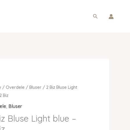
Søg
e
/
Overdele
/
Bluser
/ 2 Biz Bluse Light
2 Biz
ele
,
Bluser
iz Bluse Light blue –
iz