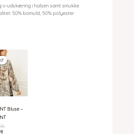
og v-udskæring i halsen samt smukke
valitet: 50% bomuld, 50% polyester
d!
d!
NT Bluse –
ONT
Den
95
Den
oprindelige
98