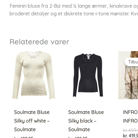
Feminin bluse fra 2-Biz med ½ lange ærmer, kinakrave 
broderet detaljer og et diskrete tone-i-tone mønster. K
Relaterede varer
Tilbu
Tilbu
Soulmate Bluse
Soulmate Bluse
INFRO
Silky off white –
Silky black –
INFR
Soulmate
Soulmate
kr.
699,
kr.
419,