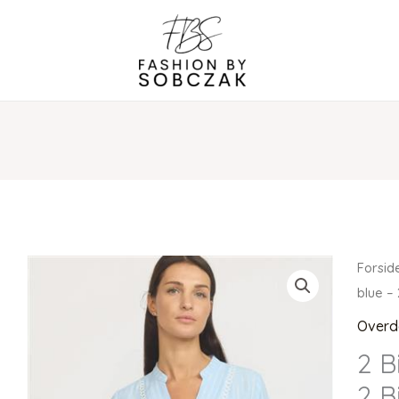
Forsid
blue – 
Overd
2 B
2 B