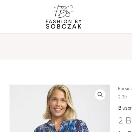
Forsid
2 Biz
Bluse
2 B