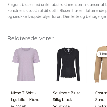
Elegant bluse med unikt, abstrakt mønster i nuancer af bl
kunstnerisk touch til dit outfit.Blusen har en flatteren
og smukke knapdetaljer foran. Den lette og behagelige k
Relaterede varer
Tilbu
Tilbu
Micha T-Shirt –
Soulmate Bluse
Costa
Lys Lilla – Micha
Silky black –
Sand 
Soulmate
Costa