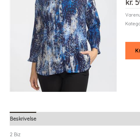
kr.
5
Varen
Katego
K
Beskrivelse
Yderligere information
2 Biz