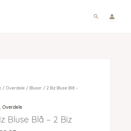
Søg
e
/
Overdele
/
Bluser
/ 2 Biz Bluse Blå –
r
,
Overdele
iz Bluse Blå – 2 Biz