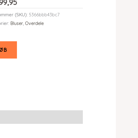
99,95
ummer (SKU):
5366bbb43bc7
rier:
Bluser
,
Overdele
ØB