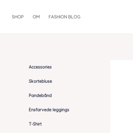
Gå
til
SHOP
OM
FASHION BLOG
indholdet
Accessories
Skortebluse
Pandebånd
Ensfarvede leggings
T-Shirt