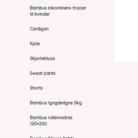
Bambus inkontinens trusser
til kvinder
Cardigan
Kjole
Skjortebluse
Sweat pants
Shorts
Bambus tyngdedyne 5kg
Bambus rullemadras
120×200