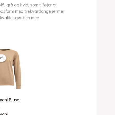
å, grå og hvid, som tilføjer et
de pasform med trekvartlange ærmer
valitet gør den idee
d!
d!
mani Bluse
–
mani