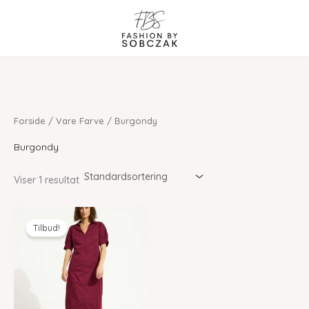
Gå
til
indholdet
Forside
/ Vare Farve / Burgondy
Burgondy
Viser 1 resultat
Tilbud!