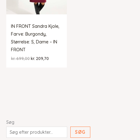
IN FRONT Sandra Kjole,
Farve: Burgondy,
Størrelse: S, Dame – IN
FRONT
Den
Den
kr.
699,00
kr.
209,70
oprindelige
aktuelle
pris
pris
var:
er:
kr. 699,00.
kr. 209,70.
Søg
SØG