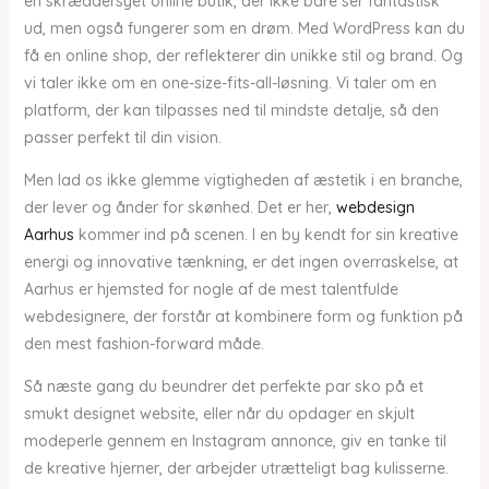
en skræddersyet online butik, der ikke bare ser fantastisk
ud, men også fungerer som en drøm. Med WordPress kan du
få en online shop, der reflekterer din unikke stil og brand. Og
vi taler ikke om en one-size-fits-all-løsning. Vi taler om en
platform, der kan tilpasses ned til mindste detalje, så den
passer perfekt til din vision.
Men lad os ikke glemme vigtigheden af æstetik i en branche,
der lever og ånder for skønhed. Det er her,
webdesign
Aarhus
kommer ind på scenen. I en by kendt for sin kreative
energi og innovative tænkning, er det ingen overraskelse, at
Aarhus er hjemsted for nogle af de mest talentfulde
webdesignere, der forstår at kombinere form og funktion på
den mest fashion-forward måde.
Så næste gang du beundrer det perfekte par sko på et
smukt designet website, eller når du opdager en skjult
modeperle gennem en Instagram annonce, giv en tanke til
de kreative hjerner, der arbejder utrætteligt bag kulisserne.