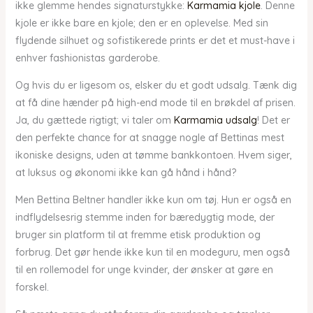
ikke glemme hendes signaturstykke:
Karmamia kjole
. Denne
kjole er ikke bare en kjole; den er en oplevelse. Med sin
flydende silhuet og sofistikerede prints er det et must-have i
enhver fashionistas garderobe.
Og hvis du er ligesom os, elsker du et godt udsalg. Tænk dig
at få dine hænder på high-end mode til en brøkdel af prisen.
Ja, du gættede rigtigt; vi taler om
Karmamia udsalg
! Det er
den perfekte chance for at snagge nogle af Bettinas mest
ikoniske designs, uden at tømme bankkontoen. Hvem siger,
at luksus og økonomi ikke kan gå hånd i hånd?
Men Bettina Beltner handler ikke kun om tøj. Hun er også en
indflydelsesrig stemme inden for bæredygtig mode, der
bruger sin platform til at fremme etisk produktion og
forbrug. Det gør hende ikke kun til en modeguru, men også
til en rollemodel for unge kvinder, der ønsker at gøre en
forskel.