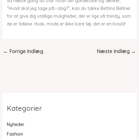
Så næste gang du står foran din garderobe og tænker,
“Hvad skal jeg tage på i dag?”, kan du takke Bettina Beltner
for at give dig utallige muligheder, der er lige så trendy, som
de er tidløse. Husk, mode er ikke bare tøj; det er en livsstil!
←
Forrige Indlæg
Næste Indlæg
→
Kategorier
Nyheder
Fashion